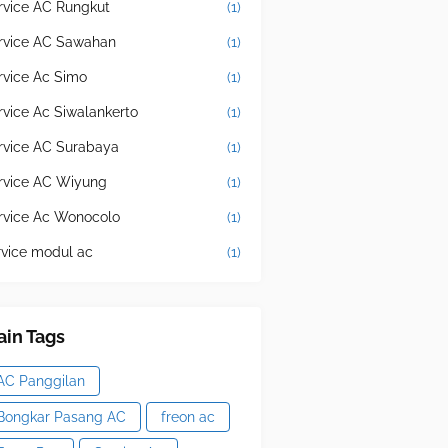
rvice AC Rungkut
(1)
rvice AC Sawahan
(1)
rvice Ac Simo
(1)
rvice Ac Siwalankerto
(1)
rvice AC Surabaya
(1)
rvice AC Wiyung
(1)
rvice Ac Wonocolo
(1)
rvice modul ac
(1)
in Tags
AC Panggilan
Bongkar Pasang AC
freon ac