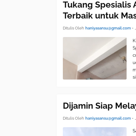
Tukang Spesialis 
Terbaik untuk Ma
Ditulis Oleh
haniyasansu@gmail.com
•
K
S
c
u
m
s
Dijamin Siap Mela
Ditulis Oleh
haniyasansu@gmail.com
•
S