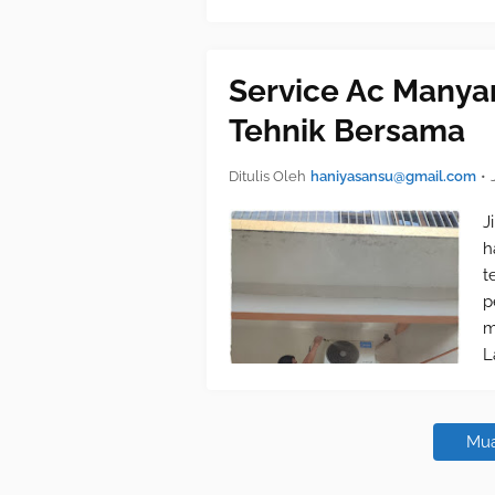
Service Ac Manyar
Tehnik Bersama
Ditulis Oleh
haniyasansu@gmail.com
•
J
h
t
p
m
L
Mua