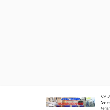
CV. 
Serv
terja