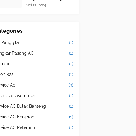
Mei 22, 2024
tegories
 Panggilan
(1)
ngkar Pasang AC
(1)
eon ac
(1)
eon R22
(1)
rvice Ac
(3)
rvice ac asemrowo
(1)
rvice AC Bulak Banteng
(1)
rvice AC Kenjeran
(1)
rvice AC Petemon
(1)