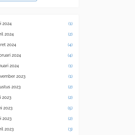
i 2024
(1)
ril 2024
(2)
ret 2024
(4)
bruari 2024
(4)
nuari 2024
(1)
vember 2023
(1)
ustus 2023
(2)
i 2023
(2)
ni 2023
(5)
i 2023
(2)
ril 2023
(3)