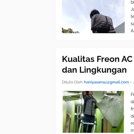
b
J
t
s
A
Kualitas Freon A
dan Lingkungan
Ditulis Oleh
haniyasansu@gmail.com
•
F
d
f
d
r
m