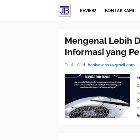
REVIEW
KONTAK KAMI
Mengenal Lebih D
Informasi yang Pe
Ditulis Oleh
haniyasansu@gmail.com
•
F
p
u
p
p
a