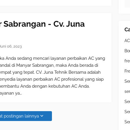
 Sabrangan - Cv. Juna
Ca
AC
Juni 06, 2023
Bo
ika Anda sedang mencari layanan perbaikan AC yang
fr
andal di Manyar Sabrangan, maka Anda berada di
Fr
empat yang tepat. CV. Juna Tehnik Bersama adalah
enyedia layanan perbaikan AC profesional yang siap
Se
embantu Anda dengan kebutuhan AC Anda.
se
ayanan ya…
Se
Se
t postingan lainnya
Se