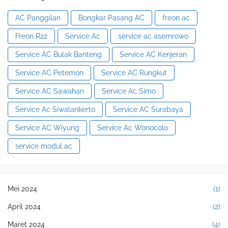
AC Panggilan
Bongkar Pasang AC
freon ac
Freon R22
Service Ac
service ac asemrowo
Service AC Bulak Banteng
Service AC Kenjeran
Service AC Petemon
Service AC Rungkut
Service AC Sawahan
Service Ac Simo
Service Ac Siwalankerto
Service AC Surabaya
Service AC Wiyung
Service Ac Wonocolo
service modul ac
Mei 2024
(1)
April 2024
(2)
Maret 2024
(4)