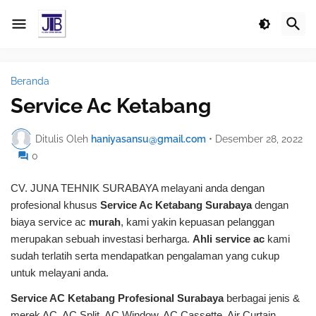
Beranda
Service Ac Ketabang
Ditulis Oleh
haniyasansu@gmail.com
•
Desember 28, 2022
0
CV. JUNA TEHNIK SURABAYA melayani anda dengan
profesional khusus
Service Ac Ketabang Surabaya
dengan
biaya service ac
murah
, kami yakin kepuasan pelanggan
merupakan sebuah investasi berharga.
Ahli service ac
kami
sudah terlatih serta mendapatkan pengalaman yang cukup
untuk melayani anda.
Service AC Ketabang Profesional Surabaya
berbagai jenis &
merek AC, AC Split, AC Window, AC Cassette, Air Curtain,